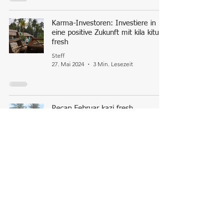
Karma-Investoren: Investiere in
eine positive Zukunft mit kila kitu
fresh
Steff
27. Mai 2024
3 Min. Lesezeit
Recap Februar kazi fresh
Catja
10. Apr. 2024
2 Min. Lesezeit
„There is only one thing in the long run
more expensive than education: no
education.“